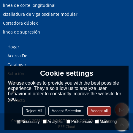
línea de corte longitudinal
cizalladura de viga oscilante modular
Cortadora dúplex
línea de supresión
Hogar
Acerca De
Catalogar
Cookie settings
Solución
Servicio
We use cookies to provide you with the best possible
experience. They also allow us to analyze user
Guía
behavior in order to constantly improve the website for
you.
Contacto
Reject All
Accept Selection
Accept all
Copyright © 2026
HENGLI CNC TECHNOLOGY CO., LTD.
Support By
Necessary
Analytics
Preferences
Marketing
BEE Cloud