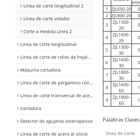
.
(mm
Línea de corte longitudinal 2
1
ZJL650-20
0
2
ZJL800-20
0
Línea de corte volador
ZJL1300-
3
0
20
Corte a medida Línea 2
ZJL1600-
4
0
20
Línea de corte longitudinal
ZJL1300-
5
0
30
Línea de corte de rollos de hojalata y aluminio
ZJL1600-
6
0
30
Máquina cortadora
ZJL1800-
7
0
30
Línea de corte de pergamino con control digital
ZJL1600-
8
1
60
Línea de corte transversal de acero al silicio
ZJL1800-
9
1
60
Cortadora
Palabras Claves
Detector de agujeros estenopeicos
línea de corte
Línea de corte de acero al silicio