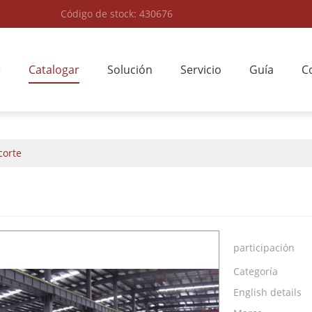
Código de stock: 430676
e
Catalogar
Solución
Servicio
Guía
C
corte
participación
Categoría
English details