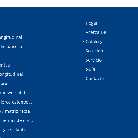
Hogar
Acerca De
ongitudinal
Catalogar
ilicio/acero
Solución
Servicio
entas
Guía
longitudinal
Contacto
dora
Línea de corte transversal de acero al silicio
Detector de agujeros estenopeicos
/ matriz recta
Matrices/Herramientas de corte longitudinal
cizalladura de viga oscilante modular