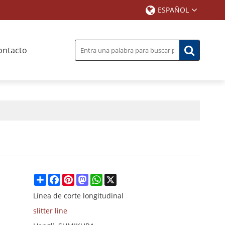
ESPAÑOL
ontacto
Share
Facebook
Pinterest
Mastodon
WhatsApp
X
Línea de corte longitudinal
slitter line