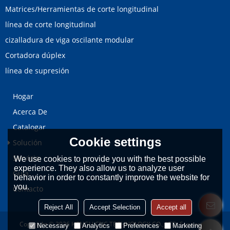
Matrices/Herramientas de corte longitudinal
línea de corte longitudinal
cizalladura de viga oscilante modular
Cortadora dúplex
línea de supresión
Hogar
Acerca De
Catalogar
Cookie settings
Solución
Servicio
We use cookies to provide you with the best possible
experience. They also allow us to analyze user
Guía
behavior in order to constantly improve the website for
you.
Contacto
Reject All
Accept Selection
Accept all
Copyright © 2026
HENGLI CNC TECHNOLOGY CO., LTD.
Support By
Necessary
Analytics
Preferences
Marketing