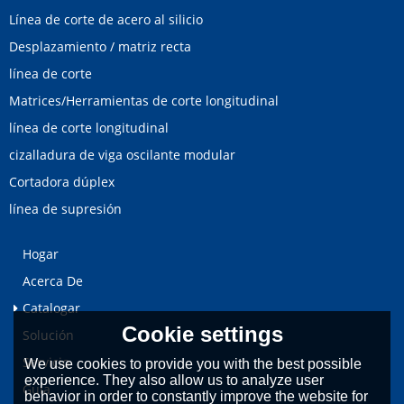
Línea de corte de acero al silicio
Desplazamiento / matriz recta
línea de corte
Matrices/Herramientas de corte longitudinal
línea de corte longitudinal
cizalladura de viga oscilante modular
Cortadora dúplex
línea de supresión
Hogar
Acerca De
Catalogar
Cookie settings
Solución
Servicio
We use cookies to provide you with the best possible
experience. They also allow us to analyze user
Guía
behavior in order to constantly improve the website for