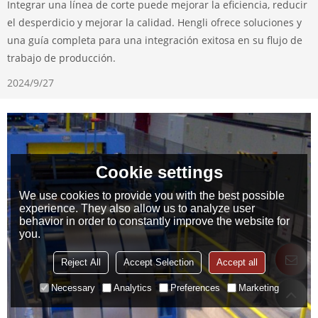
Integrar una línea de corte puede mejorar la eficiencia, reducir
el desperdicio y mejorar la calidad. Hengli ofrece soluciones y
una guía completa para una integración exitosa en su flujo de
trabajo de producción.
2024/9/27
Cookie settings
We use cookies to provide you with the best possible
experience. They also allow us to analyze user
behavior in order to constantly improve the website for
you.
Reject All
Accept Selection
Accept all
Necessary
Analytics
Preferences
Marketing