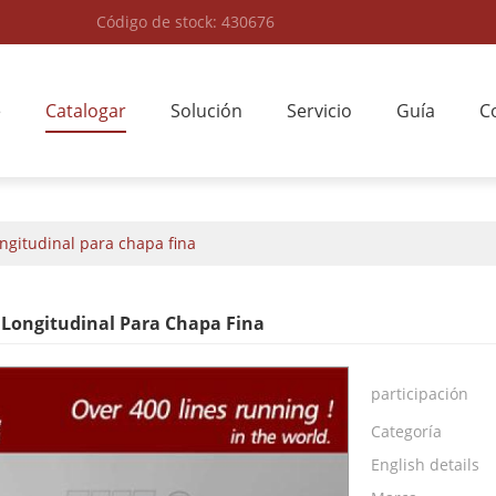
Código de stock: 430676
e
Catalogar
Solución
Servicio
Guía
C
ongitudinal para chapa fina
 Longitudinal Para Chapa Fina
participación
Categoría
English details