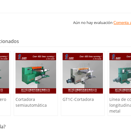
Aún no hay evaluación
Comenta 
cionados
ero
Cortadora
GT1C-Cortadora
Línea de c
semiautomática
longitudin
metal
da?