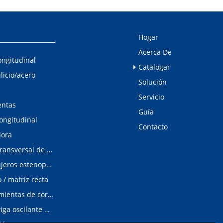
Hogar
Acerca De
ongitudinal
Catalogar
ilicio/acero
Solución
Servicio
entas
Guía
longitudinal
Contacto
dora
Línea de corte transversal de acero al silicio
Detector de agujeros estenopeicos
/ matriz recta
Matrices/Herramientas de corte longitudinal
cizalladura de viga oscilante modular