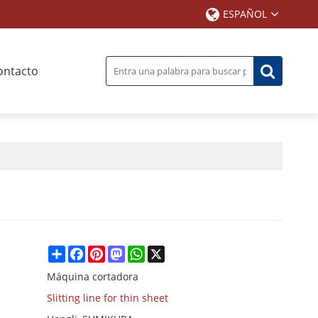
ESPAÑOL
ontacto
Share
Facebook
Pinterest
Mastodon
WhatsApp
X
Máquina cortadora
Slitting line for thin sheet