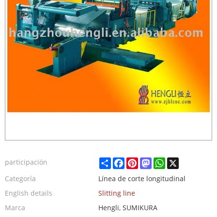
Share
Facebook
Pinterest
Mastodon
WhatsApp
X
participación
Categoría
Línea de corte longitudinal
English details
Slitting line
Marca
Hengli, SUMIKURA