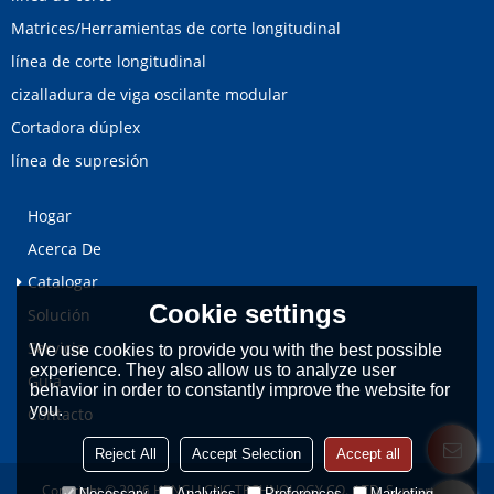
Matrices/Herramientas de corte longitudinal
línea de corte longitudinal
cizalladura de viga oscilante modular
Cortadora dúplex
línea de supresión
Hogar
Acerca De
Catalogar
Cookie settings
Solución
Servicio
We use cookies to provide you with the best possible
experience. They also allow us to analyze user
Guía
behavior in order to constantly improve the website for
you.
Contacto
Reject All
Accept Selection
Accept all
Copyright © 2026
HENGLI CNC TECHNOLOGY CO., LTD.
Support By
Necessary
Analytics
Preferences
Marketing