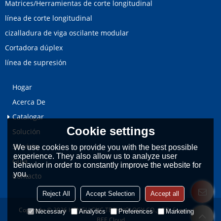
Matrices/Herramientas de corte longitudinal
línea de corte longitudinal
cizalladura de viga oscilante modular
Cortadora dúplex
línea de supresión
Hogar
Acerca De
Catalogar
Cookie settings
Solución
Servicio
We use cookies to provide you with the best possible
experience. They also allow us to analyze user
Guía
behavior in order to constantly improve the website for
you.
Contacto
Reject All
Accept Selection
Accept all
Copyright © 2026
HENGLI CNC TECHNOLOGY CO., LTD.
Support By
Necessary
Analytics
Preferences
Marketing
BEE Cloud