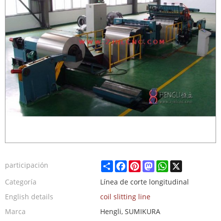
Share
Facebook
Pinterest
Mastodon
WhatsApp
X
participación
Categoría
Línea de corte longitudinal
English details
coil slitting line
Marca
Hengli, SUMIKURA