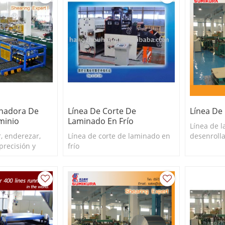
nadora De
Línea De Corte De
Línea De
minio
Laminado En Frío
Línea de 
, enderezar,
Línea de corte de laminado en
desenrolla
precisión y
frío
con gran p
o aluminio.
hojalata o