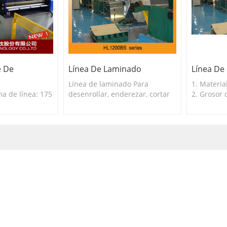
e De
Línea De Laminado
Línea De
Línea de laminado Para
1. Materia
a de línea: 175
desenrollar, enderezar, cortar
2. Grosor 
con gran precisión y apilar
0,525 mm 3
hojalata o aluminio.
500 ~ 120
línea: 56