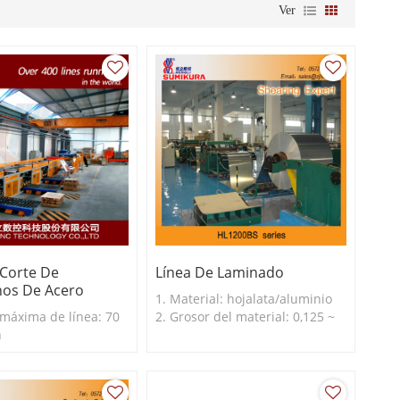
Ver
 Corte De
Línea De Laminado
os De Acero
1. Material: hojalata/aluminio
 máxima de línea: 70
2. Grosor del material: 0,125 ~
n
0,525 mm 3. Ancho de la hoja:
500 ~ 1200 mm 4. Velocidad de
línea: 56SPM