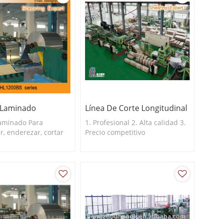
 Laminado
Línea De Corte Longitudinal
laminado Para
1. Profesional 2. Alta calidad 3.
r, enderezar, cortar
Precio competitivo
recisión y apilar
 aluminio.