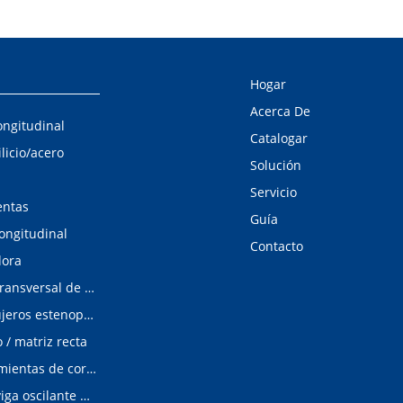
Hogar
Acerca De
ongitudinal
Catalogar
ilicio/acero
Solución
Servicio
entas
Guía
longitudinal
Contacto
dora
Línea de corte transversal de acero al silicio
Detector de agujeros estenopeicos
/ matriz recta
Matrices/Herramientas de corte longitudinal
cizalladura de viga oscilante modular