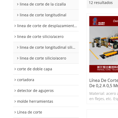
12 resultados
linea de corte de la cizalla
linea de corte longitudinal
linea de corte de desplazamiento de hojalata y aluminio
linea de corte silicio/acero
linea de corte longitudinal silicio acero
linea de corte silicio/acero
corte de doble capa
cortadora
Línea De Corte
De 0,2 A 0,5 
detector de agujeros
Material: acero a
en flejes, etc. E
molde herramientas
0,2-0,5 mm Anch
mm
Línea de corte