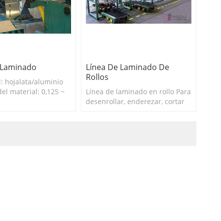
 Laminado
Línea De Laminado De
Rollos
l: hojalata/aluminio
del material: 0,125 ~
Línea de laminado en rollo Para
. Ancho de la hoja:
desenrollar, enderezar, cortar
0 mm 4. Velocidad de
en rollos con alta precisión y
SPM
apilar hojalata o aluminio.