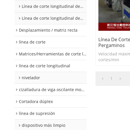
Línea de corte longitudinal de acero al silicio
Línea de corte longitudinal de acero al silicio
Desplazamiento / matriz recta
Línea De Cort
línea de corte
Pergaminos
Matrices/Herramientas de corte longitudinal
Velocidad máxim
cortes/min
línea de corte longitudinal
nivelador
1
cizalladura de viga oscilante modular
Cortadora dúplex
línea de supresión
dispositivo más limpio