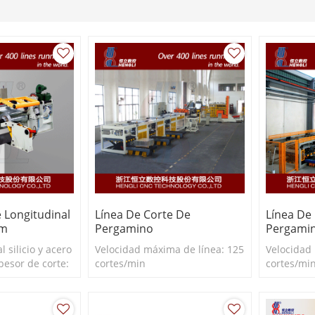
 Longitudinal
Línea De Corte De
Línea De
Mm
Pergamino
Pergamin
l silicio y acero
Velocidad máxima de línea: 125
Velocidad
spesor de corte:
cortes/min
cortes/mi
o de corte: ≥71