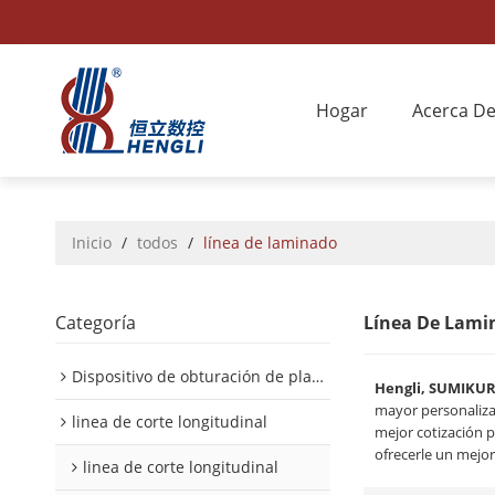
Hogar
Acerca D
Inicio
/
todos
/
línea de laminado
Categoría
Línea De Lami
Dispositivo de obturación de placa interior/exterior de automóvil
Hengli, SUMIKU
mayor personaliz
linea de corte longitudinal
mejor cotización 
ofrecerle un mejor 
linea de corte longitudinal