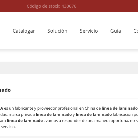
Código de stock: 430676
e
Catalogar
Solución
Servicio
Guía
C
nado
RA
es un fabricante y proveedor profesional en China de
línea de laminado
adas, marca privada
línea de laminado
y
línea de laminado
fabricación p
para
línea de laminado
, vamos a responder de una manera oportuna, no s
servicio.