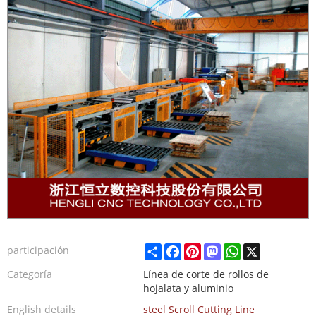
Share
Facebook
Pinterest
Mastodon
WhatsApp
X
participación
Categoría
Línea de corte de rollos de
hojalata y aluminio
English details
steel Scroll Cutting Line