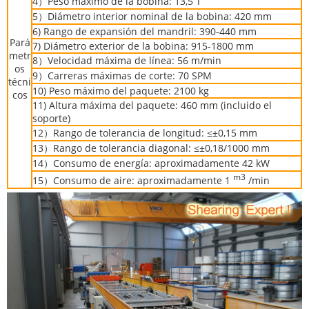
4）Peso máximo de la bobina: 13,5 T
5）Diámetro interior nominal de la bobina: 420 mm
6) Rango de expansión del mandril: 390-440 mm
Pará
7) Diámetro exterior de la bobina: 915-1800 mm
metr
8）Velocidad máxima de línea: 56 m/min
os
9）Carreras máximas de corte: 70 SPM
técni
10) Peso máximo del paquete: 2100 kg
cos
11) Altura máxima del paquete: 460 mm (incluido el
soporte)
12）Rango de tolerancia de longitud: ≤±0,15 mm
13）Rango de tolerancia diagonal: ≤±0,18/1000 mm
14）Consumo de energía: aproximadamente 42 kW
m3
15）Consumo de aire: aproximadamente 1
/min