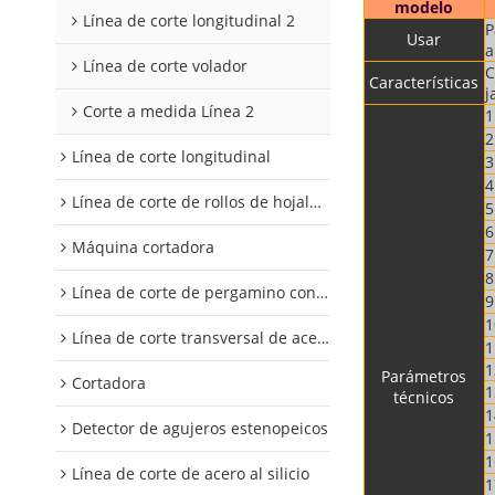
modelo
Línea de corte longitudinal 2
P
Usar
a
Línea de corte volador
C
Características
j
Corte a medida Línea 2
1
2
Línea de corte longitudinal
3
4
Línea de corte de rollos de hojalata y aluminio
5
6
Máquina cortadora
7
8
Línea de corte de pergamino con control digital
9
1
Línea de corte transversal de acero al silicio
1
1
Parámetros
Cortadora
1
técnicos
1
Detector de agujeros estenopeicos
1
1
Línea de corte de acero al silicio
1