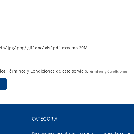
zip/.jpg/.png/.gif/.doc/.xls/.pdf, máximo 20M
 los Términos y Condiciones de este servicio,
Términos y Condiciones
CATEGORÍA
Dispositivo de obturación de placa interior/exterior de automóvil
linea de corte l