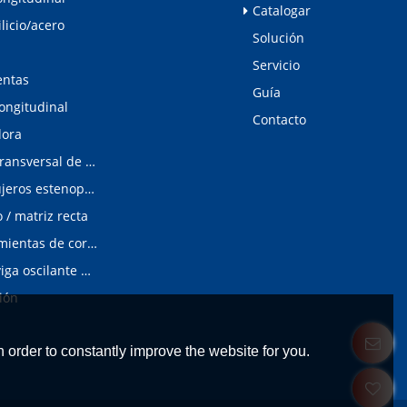
Catalogar
ilicio/acero
Solución
Servicio
entas
Guía
longitudinal
Contacto
dora
Línea de corte transversal de acero al silicio
Detector de agujeros estenopeicos
/ matriz recta
Matrices/Herramientas de corte longitudinal
cizalladura de viga oscilante modular
ión
 order to constantly improve the website for you.