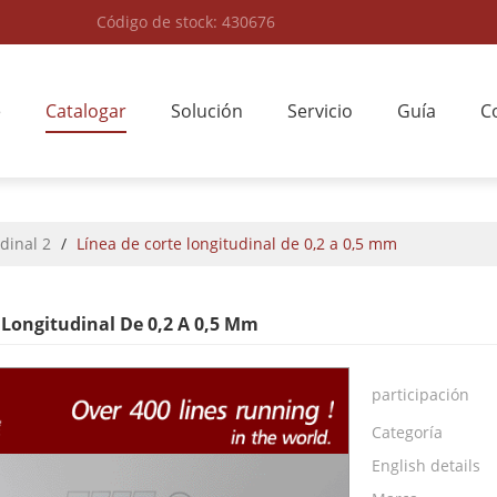
Código de stock: 430676
e
Catalogar
Solución
Servicio
Guía
C
dinal 2
/
Línea de corte longitudinal de 0,2 a 0,5 mm
 Longitudinal De 0,2 A 0,5 Mm
participación
Categoría
English details