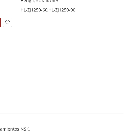
Hengli, SUMIKURA
HL-ZJ1250-60,HL-ZJ1250-90
odamientos NSK.