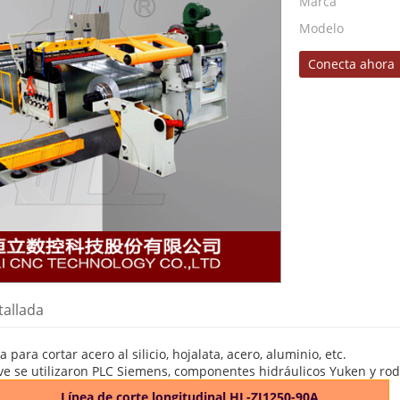
Marca
Modelo
Conecta ahora
tallada
a para cortar acero al silicio, hojalata, acero, aluminio, etc.
ave se utilizaron PLC Siemens, componentes hidráulicos Yuken y r
Línea de corte longitudinal HL-ZJ1250-90A