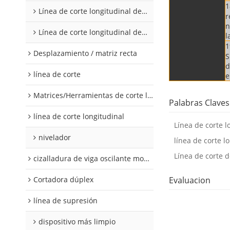
1
Línea de corte longitudinal de acero al silicio
r
n
Línea de corte longitudinal de acero al silicio
l
1
Desplazamiento / matriz recta
S
d
línea de corte
e
Matrices/Herramientas de corte longitudinal
Palabras Claves
línea de corte longitudinal
Línea de corte l
nivelador
línea de corte lo
Línea de corte 
cizalladura de viga oscilante modular
Cortadora dúplex
Evaluacion
línea de supresión
dispositivo más limpio