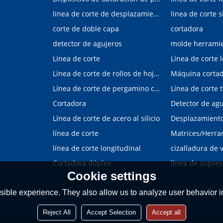
linea de corte de desplazamiento de hojalata y aluminio
linea de corte s
corte de doble capa
cortadora
detector de agujeros
molde herrami
Línea de corte
Línea de corte 
Línea de corte de rollos de hojalata y aluminio
Máquina corta
Línea de corte de pergamino con control digital
Cortadora
Línea de corte de acero al silicio
Desplazamiento 
línea de corte
línea de corte longitudinal
Cortadora dúplex
línea de supres
Cookie settings
ible experience. They also allow us to analyze user behavior in
Reject All
Accept Selection
Accept all