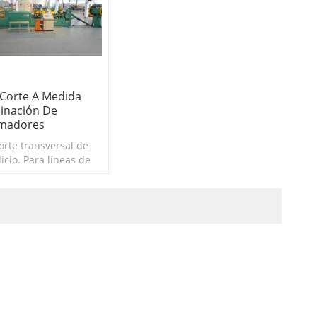
 Corte A Medida
inación De
rmadores
orte transversal de
licio. Para líneas de
itudinal de núcleos
ormadores.