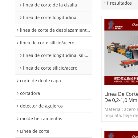
11 resultados
linea de corte de la cizalla
linea de corte longitudinal
linea de corte de desplazamiento de hojalata y aluminio
linea de corte silicio/acero
linea de corte longitudinal silicio acero
linea de corte silicio/acero
corte de doble capa
cortadora
Línea De Corte
De 0,2-1,0 Mm
detector de agujeros
Material: acero al
hojalata, fleje de
molde herramientas
de aluminio, etc
corte: 0,2-1,5 
Línea de corte
corte: ≥30 mm