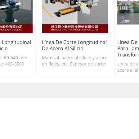
 Longitudinal
Línea De Corte Longitudinal
Línea De
icio
De Acero Al Silicio
Para Lam
Transfo
a: 60-640 mm
Material: acero al silicio y acero
te: 400-3500
en flejes, etc. Espesor de corte:
Línea de c
orte: 0,23-0,35
0,2-0,5 mm Ancho de corte: ≥71
acero al si
 línea: 150
mm
corte long
de transf