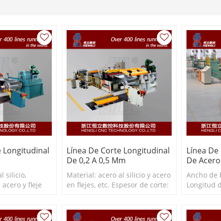
 Longitudinal
Línea De Corte Longitudinal
Línea De
De 0,2 A 0,5 Mm
De Acero 
 silicio,
Material: acero al silicio y acero
Ancho de 
 acero y fleje
en flejes, etc. Espesor de corte:
Longitud d
. Espesor de
0,2-0,5 mm Ancho de corte: ≥71
mm Espeso
mm Ancho de
mm
mm Veloci
m/min