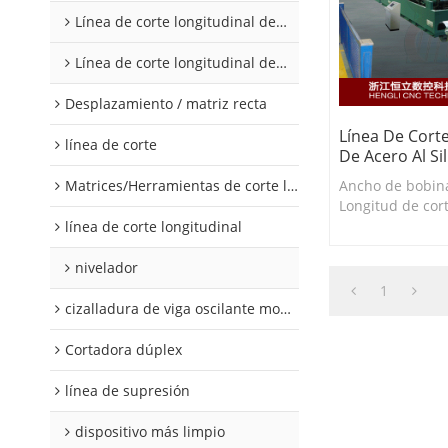
Línea de corte longitudinal de acero al silicio
Línea de corte longitudinal de acero al silicio
Desplazamiento / matriz recta
Línea De Corte
línea de corte
De Acero Al Sil
Matrices/Herramientas de corte longitudinal
Ancho de bobin
Longitud de cor
mm Espesor de c
línea de corte longitudinal
mm Velocidad de
m/min
nivelador
1
cizalladura de viga oscilante modular
Cortadora dúplex
línea de supresión
dispositivo más limpio