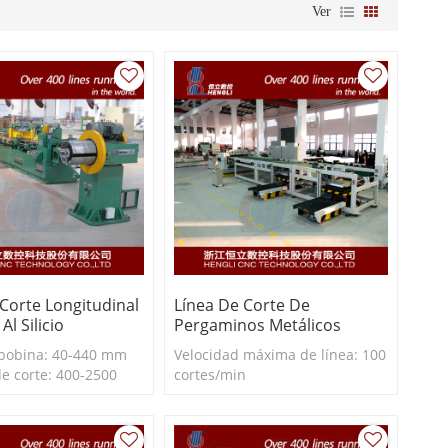
Ver
 Corte Longitudinal
Línea De Corte De
Al Silicio
Pergaminos Metálicos
bobina: 40-440 mm
Velocidad máxima de línea: 100
e corte: 400-2500
cortes/min
r de corte: 0,23-0,35
dad de línea: 150