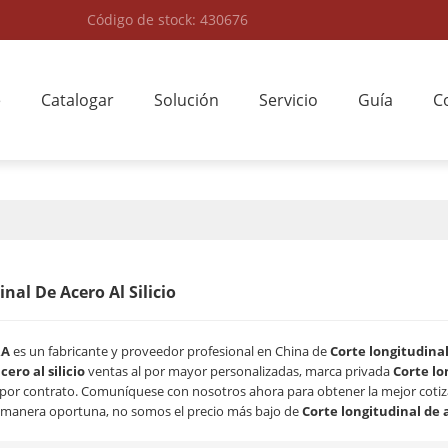
Código de stock: 430676
e
Catalogar
Solución
Servicio
Guía
C
nal De Acero Al Silicio
RA
es un fabricante y proveedor profesional en China de
Corte longitudinal 
ero al silicio
ventas al por mayor personalizadas, marca privada
Corte lon
 por contrato. Comuníquese con nosotros ahora para obtener la mejor coti
manera oportuna, no somos el precio más bajo de
Corte longitudinal de a