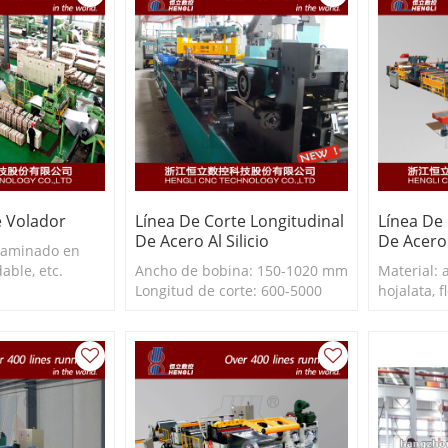
e Volador
Línea De Corte Longitudinal
Línea De
De Acero Al Silicio
De Acero 
 laminado en
dable, etc.
Ancho de bobina: 150-1020 mm
Material: a
e: 0,2-3,0 mm
Longitud de corte: 600-5000
hojalata, f
 150-650 mm,
mm Espesor de corte: 0,23-0,35
de alumini
c.
mm Velocidad de línea: 150
corte: 0,
m/min
corte: ≥3