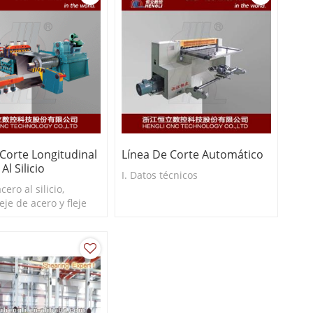
 Corte Longitudinal
Línea De Corte Automático
Al Silicio
I. Datos técnicos
cero al silicio,
leje de acero y fleje
o, etc. Espesor de
2-1,5 mm Ancho de
0 mm