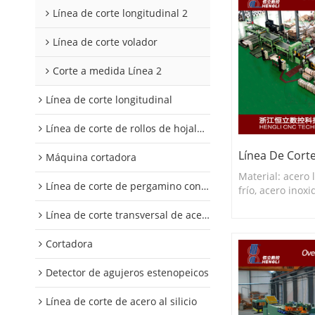
Línea de corte longitudinal 2
Línea de corte volador
Corte a medida Línea 2
Línea de corte longitudinal
Línea de corte de rollos de hojalata y aluminio
Línea De Cort
Máquina cortadora
Material: acero
Línea de corte de pergamino con control digital
frío, acero inoxi
Espesor de cort
Línea de corte transversal de acero al silicio
Ancho de corte:
400-1650 mm, et
Cortadora
Detector de agujeros estenopeicos
Línea de corte de acero al silicio