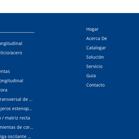
Hogar
Acerca De
ongitudinal
Catalogar
ilicio/acero
Solución
Servicio
entas
Guía
longitudinal
Contacto
dora
Línea de corte transversal de acero al silicio
Detector de agujeros estenopeicos
/ matriz recta
Matrices/Herramientas de corte longitudinal
cizalladura de viga oscilante modular