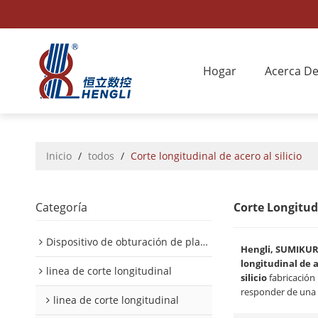
Hogar
Acerca D
Inicio
/
todos
/
Corte longitudinal de acero al silicio
Categoría
Corte Longitudi
Dispositivo de obturación de placa interior/exterior de automóvil
Hengli, SUMIKU
longitudinal de ac
linea de corte longitudinal
silicio
fabricación
responder de una 
linea de corte longitudinal