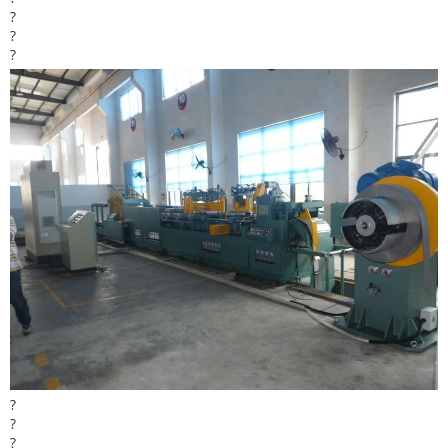
?
?
?
?
?
?