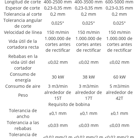
Longitud de corte
400-2500 mm
400-3500 mm
600-5000 mm
Espesor de corte
0,23-0,35 mm
0,23-0,35 mm
0,23-0,35 mm
Tolerancia al corte
0,2 mm
0,2 mm
0,2 mm
Tolerancia angular
0,025°
0,025°
0,025°
de corte
Velocidad de línea
150 m/min
150 m/min
150 m/min
1.000.000 de
1.000.000 de
1.000.000 de
Vida útil de la
cortes antes
cortes antes
cortes antes
cortadora recta
de rectificar
de rectificar
de rectificar
Rebabas en la
vida útil del
≤0,02 mm
≤0,02 mm
≤0,02 mm
cortador
Consumo de
30 kW
38 kW
60 kW
energía
Consumo de aire
3 m3/min
3 m3/min
5 m3/min
alrededor de
alrededor de
alrededor de
Peso
15T
17T
42T
Requisito de bobina
Tolerancia de
±0,1 mm
±0,1 mm
±0,1 mm
ancho
Tolerancia a las
≤0,03 mm
≤0,03 mm
≤0,03 mm
rebabas
Tolerancia de
≤0,02 mm/2 m
≤0,02 mm/2 m
≤0,02 mm/2 m