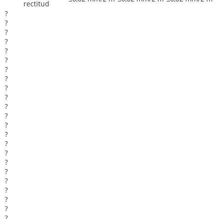
rectitud
?
?
?
?
?
?
?
?
?
?
?
?
?
?
?
?
?
?
?
?
?
?
?