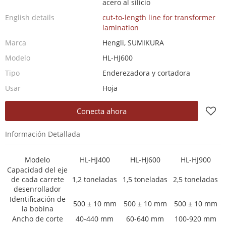
acero al silicio
English details
cut-to-length line for transformer
lamination
Marca
Hengli, SUMIKURA
Modelo
HL-HJ600
Tipo
Enderezadora y cortadora
Usar
Hoja
Conecta ahora
Información Detallada
Modelo
HL-HJ400
HL-HJ600
HL-HJ900
Capacidad del eje
de cada carrete
1,2 toneladas
1,5 toneladas
2,5 toneladas
desenrollador
Identificación de
500 ± 10 mm
500 ± 10 mm
500 ± 10 mm
la bobina
Ancho de corte
40-440 mm
60-640 mm
100-920 mm