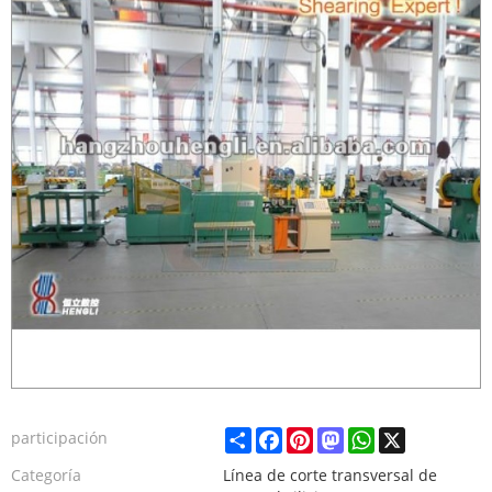
Share
Facebook
Pinterest
Mastodon
WhatsApp
X
participación
Categoría
Línea de corte transversal de