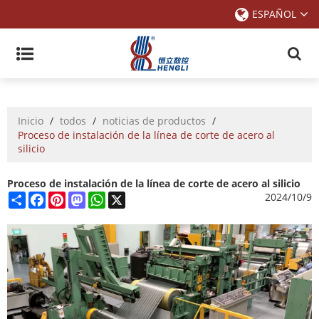
ESPAÑOL
Inicio
/
todos
/
noticias de productos
/
Proceso de instalación de la línea de corte de acero al
silicio
Proceso de instalación de la línea de corte de acero al silicio
Share
Facebook
Pinterest
Mastodon
WhatsApp
X
2024/10/9