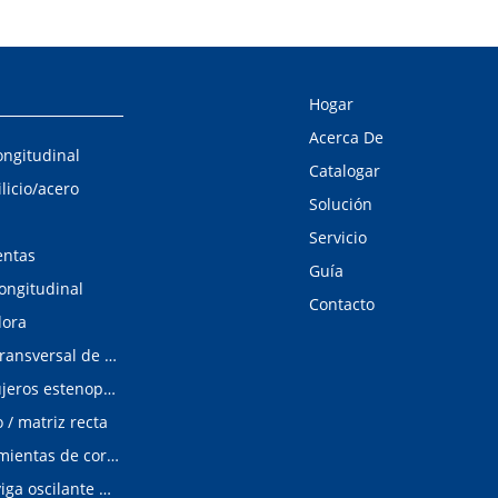
Hogar
Acerca De
ongitudinal
Catalogar
ilicio/acero
Solución
Servicio
entas
Guía
longitudinal
Contacto
dora
Línea de corte transversal de acero al silicio
Detector de agujeros estenopeicos
/ matriz recta
Matrices/Herramientas de corte longitudinal
cizalladura de viga oscilante modular