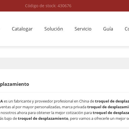
Código de stock: 430676
e
Catalogar
Solución
Servicio
Guía
C
splazamiento
RA
es un fabricante y proveedor profesional en China de
troquel de despl
ventas al por mayor personalizadas, marca privada
troquel de desplazam
osotros ahora para obtener la mejor cotización para
troquel de desplaz
ás bajo de
troquel de desplazamiento
, pero vamos a ofrecerle un mejor se