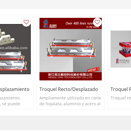
esplazamiento
Troquel Recto/desplazado
Troquel 
azamiento:
Ampliamente utilizado en corte
Troquel r
l, se puede
de hojalata, aluminio y acero al
 Hengli, Littell
silicio.
e japonesas.