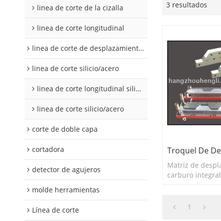
3 resultados
linea de corte de la cizalla
linea de corte longitudinal
linea de corte de desplazamiento de hojalata y aluminio
linea de corte silicio/acero
linea de corte longitudinal silicio acero
linea de corte silicio/acero
corte de doble capa
cortadora
Troquel De D
Matriz de despl
detector de agujeros
carburo integra
utilizar en líneas
molde herramientas
y líneas de cort
1
Línea de corte