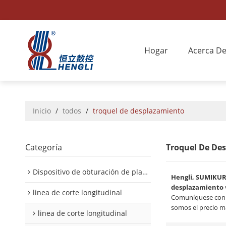
Hogar
Acerca D
Inicio
/
todos
/
troquel de desplazamiento
Categoría
Troquel De De
Dispositivo de obturación de placa interior/exterior de automóvil
Hengli, SUMIKU
desplazamiento
linea de corte longitudinal
Comuníquese con n
somos el precio m
linea de corte longitudinal