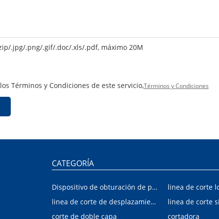
zip/.jpg/.png/.gif/.doc/.xls/.pdf, máximo 20M
 los Términos y Condiciones de este servicio,
Términos y Condiciones
CATEGORÍA
Dispositivo de obturación de placa interior/exterior de automóvil
linea de corte l
linea de corte de desplazamiento de hojalata y aluminio
linea de corte s
corte de doble capa
cortadora