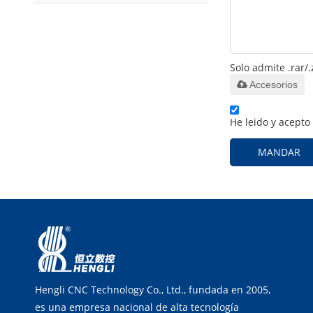
Solo admite .rar/.
Accesorios
He leido y acepto
MANDAR
Hengli CNC Technology Co., Ltd., fundada en 2005,
es una empresa nacional de alta tecnología