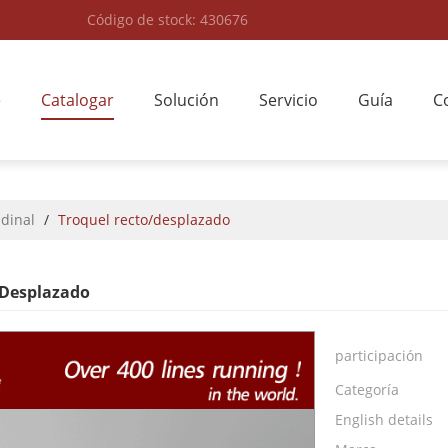
Código de stock: 430676
e
Catalogar
Solución
Servicio
Guía
C
udinal
/
Troquel recto/desplazado
/desplazado
participación
Categoría
English details