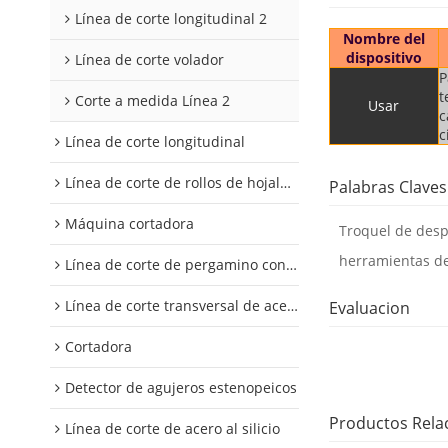
Línea de corte longitudinal 2
Nombre del
dispositivo
Línea de corte volador
P
t
Corte a medida Línea 2
Usar
c
c
Línea de corte longitudinal
Línea de corte de rollos de hojalata y aluminio
Palabras Claves
Máquina cortadora
Troquel de des
herramientas de
Línea de corte de pergamino con control digital
Línea de corte transversal de acero al silicio
Evaluacion
Cortadora
Detector de agujeros estenopeicos
Productos Rela
Línea de corte de acero al silicio