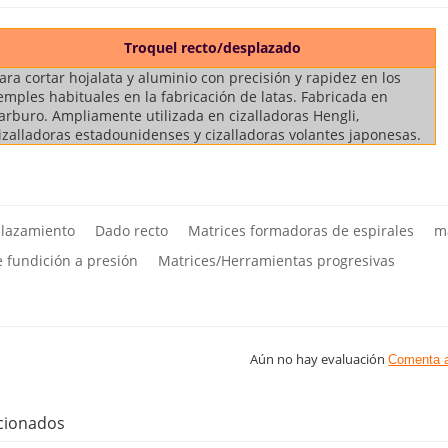
Troquel recto/desplazado
ara cortar hojalata y aluminio con precisión y rapidez en los
emples habituales en la fabricación de latas. Fabricada en
arburo. Ampliamente utilizada en cizalladoras Hengli,
izalladoras estadounidenses y cizalladoras volantes japonesas.
plazamiento
Dado recto
Matrices formadoras de espirales
m
 fundición a presión
Matrices/Herramientas progresivas
Aún no hay evaluación
Comenta 
cionados