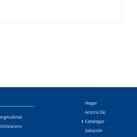
Hogar
Acerca De
ongitudinal
Catalogar
ilicio/acero
Solución