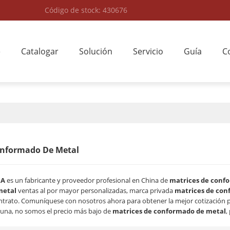
Código de stock: 430676
e
Catalogar
Solución
Servicio
Guía
C
onformado De Metal
RA
es un fabricante y proveedor profesional en China de
matrices de conf
metal
ventas al por mayor personalizadas, marca privada
matrices de con
ontrato. Comuníquese con nosotros ahora para obtener la mejor cotización 
una, no somos el precio más bajo de
matrices de conformado de metal
,