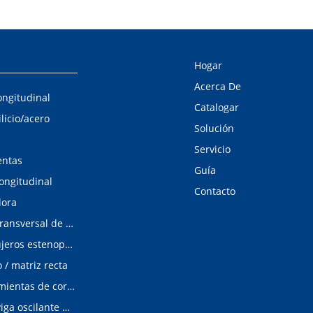
Hogar
Acerca De
ongitudinal
Catalogar
ilicio/acero
Solución
Servicio
entas
Guía
longitudinal
Contacto
dora
Línea de corte transversal de acero al silicio
Detector de agujeros estenopeicos
/ matriz recta
Matrices/Herramientas de corte longitudinal
cizalladura de viga oscilante modular