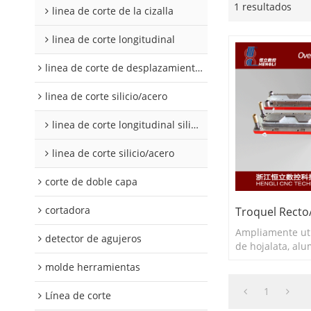
1 resultados
linea de corte de la cizalla
linea de corte longitudinal
linea de corte de desplazamiento de hojalata y aluminio
linea de corte silicio/acero
linea de corte longitudinal silicio acero
linea de corte silicio/acero
corte de doble capa
cortadora
Troquel Recto
Ampliamente uti
detector de agujeros
de hojalata, alu
silicio.
molde herramientas
1
Línea de corte