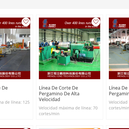
e De
Línea De Corte De
Línea De
Pergamino De Alta
Pergamin
Velocidad
a de línea: 125
Velocidad
Velocidad máxima de línea: 70
cortes/mi
cortes/min