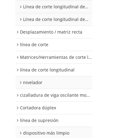
Línea de corte longitudinal de acero al silicio
Línea de corte longitudinal de acero al silicio
Desplazamiento / matriz recta
línea de corte
Matrices/Herramientas de corte longitudinal
línea de corte longitudinal
nivelador
cizalladura de viga oscilante modular
Cortadora dúplex
línea de supresión
dispositivo más limpio