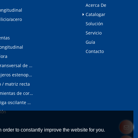
Acerca De
ongitudinal
Catalogar
ilicio/acero
Solución
Servicio
entas
Guía
longitudinal
Contacto
dora
Línea de corte transversal de acero al silicio
Detector de agujeros estenopeicos
/ matriz recta
Matrices/Herramientas de corte longitudinal
cizalladura de viga oscilante modular
ión
 order to constantly improve the website for you.