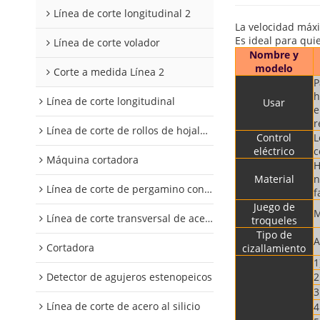
Línea de corte longitudinal 2
La velocidad máxi
Es ideal para qu
Línea de corte volador
Nombre y
modelo
Corte a medida Línea 2
P
h
Línea de corte longitudinal
Usar
e
r
Línea de corte de rollos de hojalata y aluminio
Control
L
eléctrico
c
Máquina cortadora
H
Material
n
Línea de corte de pergamino con control digital
f
Juego de
M
Línea de corte transversal de acero al silicio
troqueles
Tipo de
A
Cortadora
cizallamiento
1
Detector de agujeros estenopeicos
2
3
Línea de corte de acero al silicio
4