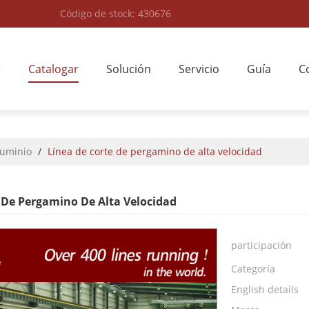
Código de stock: 430676
e
Catalogar
Solución
Servicio
Guía
C
luminio
/
Línea de corte de pergamino de alta velocidad
 De Pergamino De Alta Velocidad
participación
Categoría
English details