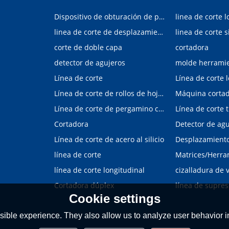
Dispositivo de obturación de placa interior/exterior de automóvil
linea de corte l
linea de corte de desplazamiento de hojalata y aluminio
linea de corte s
corte de doble capa
cortadora
detector de agujeros
molde herrami
Línea de corte
Línea de corte 
Línea de corte de rollos de hojalata y aluminio
Máquina corta
Línea de corte de pergamino con control digital
Cortadora
Línea de corte de acero al silicio
Desplazamiento 
línea de corte
línea de corte longitudinal
Cortadora dúplex
línea de supres
Cookie settings
ible experience. They also allow us to analyze user behavior in