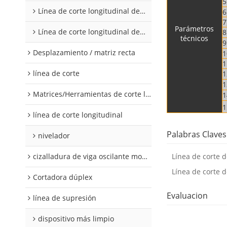
5
Línea de corte longitudinal de acero al silicio
6
7
Parámetros
Línea de corte longitudinal de acero al silicio
8
técnicos
9
Desplazamiento / matriz recta
1
1
línea de corte
1
1
Matrices/Herramientas de corte longitudinal
1
1
línea de corte longitudinal
Palabras Claves
nivelador
cizalladura de viga oscilante modular
Línea de corte 
Línea de corte 
Cortadora dúplex
Evaluacion
línea de supresión
dispositivo más limpio