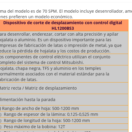
ma del modelo es de 70 SPM. El modelo incluye desenrollador, amort
ienes prefieren un modelo económico.
Dispositivo de corte de desplazamiento con control digital
HL1200BS3
ara desenrollar, enderezar, cortar con alta precisión y apilar
ojalata o aluminio. Es un dispositivo importante para las
mpresas de fabricación de latas o impresión de metal, ya que
educe la pérdida de hojalata y los costos de producción.
os componentes de control eléctrico utilizan el conjunto
ompleto del sistema de control Mitsubishi.
ojalata, chapa negra, TFS y aluminio en los temples
ormalmente asociados con el material estándar para la
abricación de latas.
atriz recta / Matriz de desplazamiento
limentación hasta la parada
) Rango de ancho de hoja: 500-1200 mm
）Rango de espesor de la lámina: 0,125-0,525 mm
）Rango de longitud de la hoja: 500-1200 mm
）Peso máximo de la bobina: 12T