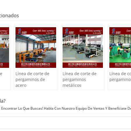
cionados
de
Línea de corte de
Línea de corte de
Línea de c
pergaminos de
pergaminos
pergamino
acero
metálicos
da?
Encontrar Lo Que Buscas! Habla Con Nuestro Equipo De Ventas Y Benefíciate D