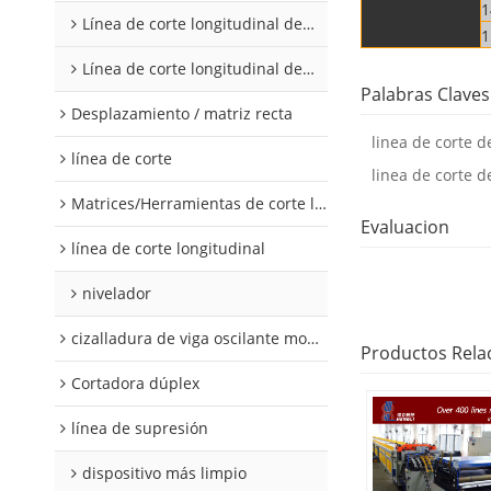
1
Línea de corte longitudinal de acero al silicio
1
Línea de corte longitudinal de acero al silicio
Palabras Claves
Desplazamiento / matriz recta
linea de corte 
línea de corte
linea de corte 
Matrices/Herramientas de corte longitudinal
Evaluacion
línea de corte longitudinal
nivelador
cizalladura de viga oscilante modular
Productos Rela
Cortadora dúplex
línea de supresión
dispositivo más limpio