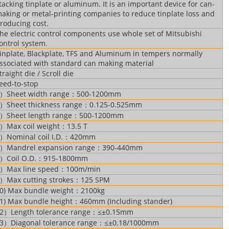
tacking tinplate or aluminum. It is an important device for can-
aking or metal-printing companies to reduce tinplate loss and
roducing cost.
he electric control components use whole set of Mitsubishi
ontrol system.
inplate, Blackplate, TFS and Aluminum in tempers normally
ssociated with standard can making material
traight die / Scroll die
eed-to-stop
）Sheet width range：500-1200mm
）Sheet thickness range：0.125-0.525mm
）Sheet length range：500-1200mm
）Max coil weight：13.5 T
）Nominal coil I.D.：420mm
）Mandrel expansion range：390-440mm
）Coil O.D.：915-1800mm
）Max line speed：100m/min
）Max cutting strokes：125 SPM
0) Max bundle weight：2100kg
1) Max bundle height：460mm (Including stander)
2）Length tolerance range：≤±0.15mm
3）Diagonal tolerance range：≤±0.18/1000mm