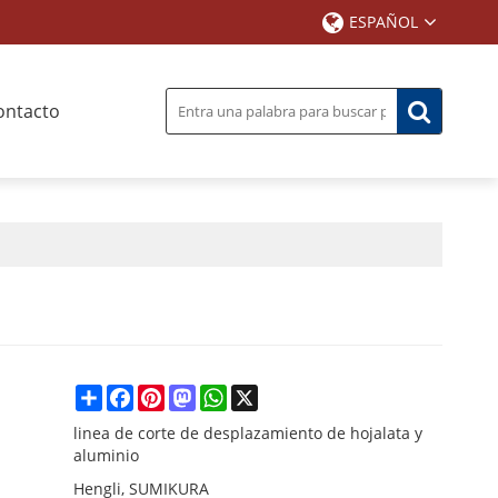
ESPAÑOL
ontacto
Share
Facebook
Pinterest
Mastodon
WhatsApp
X
linea de corte de desplazamiento de hojalata y
aluminio
Hengli, SUMIKURA