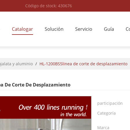
Código de stock: 430676
e
Catalogar
Solución
Servicio
Guía
C
jalata y aluminio
/
HL-1200BS5linea de corte de desplazamiento
ea De Corte De Desplazamiento
participación
Categoría
Marca