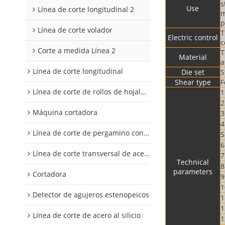
s
Use
Línea de corte longitudinal 2
m
p
Línea de corte volador
T
Electric control
c
Corte a medida Línea 2
T
Material
a
Línea de corte longitudinal
Die set
S
Shear type
F
Línea de corte de rollos de hojalata y aluminio
1
2
Máquina cortadora
3
4
Línea de corte de pergamino con control digital
5
6
Línea de corte transversal de acero al silicio
7
Technical
8
parameters
Cortadora
9
1
Detector de agujeros estenopeicos
1
1
Línea de corte de acero al silicio
1