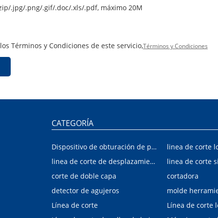
zip/.jpg/.png/.gif/.doc/.xls/.pdf, máximo 20M
 los Términos y Condiciones de este servicio,
Términos y Condiciones
CATEGORÍA
Dispositivo de obturación de placa interior/exterior de automóvil
linea de corte l
linea de corte de desplazamiento de hojalata y aluminio
linea de corte s
corte de doble capa
cortadora
detector de agujeros
molde herrami
Línea de corte
Línea de corte 