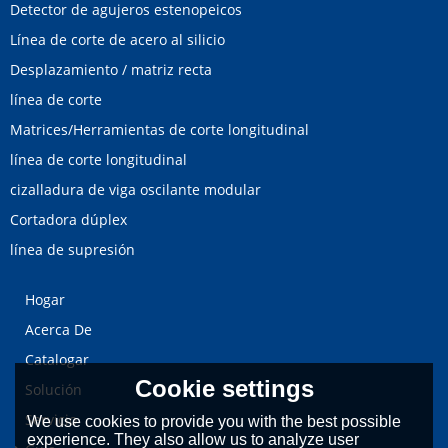
Detector de agujeros estenopeicos
Línea de corte de acero al silicio
Desplazamiento / matriz recta
línea de corte
Matrices/Herramientas de corte longitudinal
línea de corte longitudinal
cizalladura de viga oscilante modular
Cortadora dúplex
línea de supresión
Hogar
Acerca De
Catalogar
Cookie settings
Solución
Servicio
We use cookies to provide you with the best possible
experience. They also allow us to analyze user