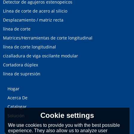
Detector de agujeros estenopeicos
Línea de corte de acero al silicio
Desplazamiento / matriz recta
línea de corte
Matrices/Herramientas de corte longitudinal
línea de corte longitudinal
cizalladura de viga oscilante modular
Cortadora dúplex
línea de supresión
Hogar
Acerca De
Catalogar
Cookie settings
Solución
Servicio
We use cookies to provide you with the best possible
experience. They also allow us to analyze user
Guía