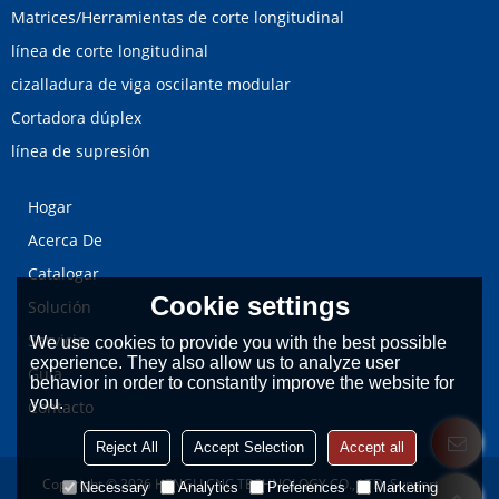
Matrices/Herramientas de corte longitudinal
línea de corte longitudinal
cizalladura de viga oscilante modular
Cortadora dúplex
línea de supresión
Hogar
Acerca De
Catalogar
Cookie settings
Solución
Servicio
We use cookies to provide you with the best possible
experience. They also allow us to analyze user
Guía
behavior in order to constantly improve the website for
you.
Contacto
Reject All
Accept Selection
Accept all
Copyright © 2026
HENGLI CNC TECHNOLOGY CO., LTD.
Support By
Necessary
Analytics
Preferences
Marketing