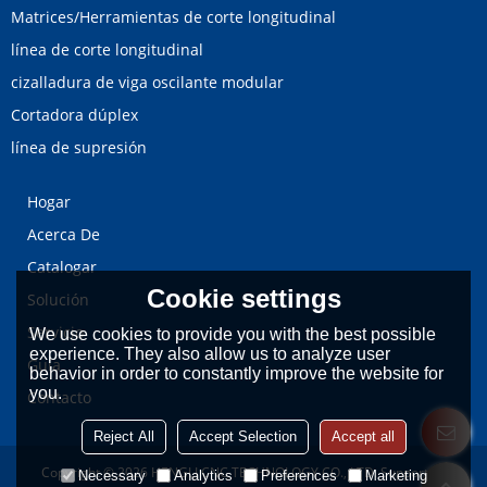
Matrices/Herramientas de corte longitudinal
línea de corte longitudinal
cizalladura de viga oscilante modular
Cortadora dúplex
línea de supresión
Hogar
Acerca De
Catalogar
Cookie settings
Solución
Servicio
We use cookies to provide you with the best possible
experience. They also allow us to analyze user
Guía
behavior in order to constantly improve the website for
you.
Contacto
Reject All
Accept Selection
Accept all
Copyright © 2026
HENGLI CNC TECHNOLOGY CO., LTD.
Support By
Necessary
Analytics
Preferences
Marketing