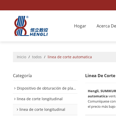
Hogar
Acerca D
Inicio
/
todos
/
linea de corte automatica
Categoría
Linea De Cort
Dispositivo de obturación de placa interior/exterior de automóvil
Hengli, SUMIKU
automatica
venta
linea de corte longitudinal
Comuníquese con n
el precio más baj
linea de corte longitudinal