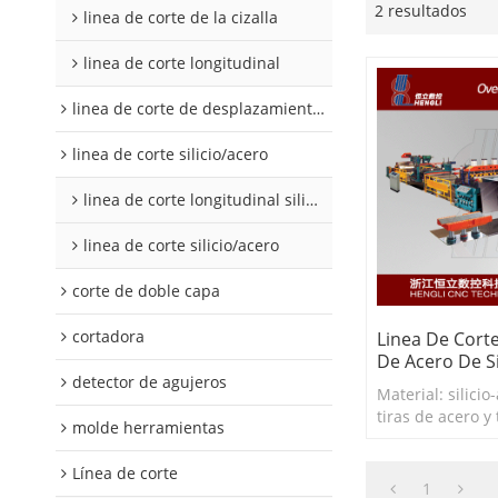
2 resultados
linea de corte de la cizalla
linea de corte longitudinal
linea de corte de desplazamiento de hojalata y aluminio
linea de corte silicio/acero
linea de corte longitudinal silicio acero
linea de corte silicio/acero
corte de doble capa
cortadora
Linea De Corte
De Acero De Si
detector de agujeros
Material: silicio
tiras de acero y 
molde herramientas
aluminio, etc
espesor del corte
Línea de corte
1