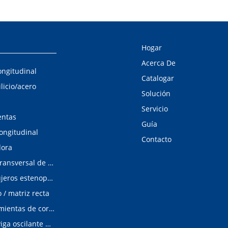
Hogar
Acerca De
ongitudinal
Catalogar
ilicio/acero
Solución
Servicio
entas
Guía
longitudinal
Contacto
dora
Línea de corte transversal de acero al silicio
Detector de agujeros estenopeicos
/ matriz recta
Matrices/Herramientas de corte longitudinal
cizalladura de viga oscilante modular