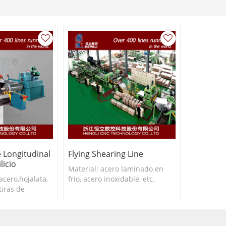
 Longitudinal
Flying Shearing Line
licio
Material: acero laminado en
-acero,hojalata,
frio, acero inoxidable, etc.
tiras de
espesor del corte: 0.2-3.0mm
anchura del corte: 150-
:...
650mm..