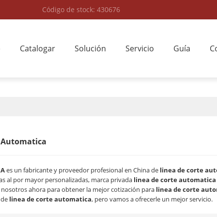
Código de stock: 430676
e
Catalogar
Solución
Servicio
Guía
C
e Automatica
RA
es un fabricante y proveedor profesional en China de
linea de corte au
s al por mayor personalizadas, marca privada
linea de corte automatica
osotros ahora para obtener la mejor cotización para
linea de corte aut
o de
linea de corte automatica
, pero vamos a ofrecerle un mejor servicio.