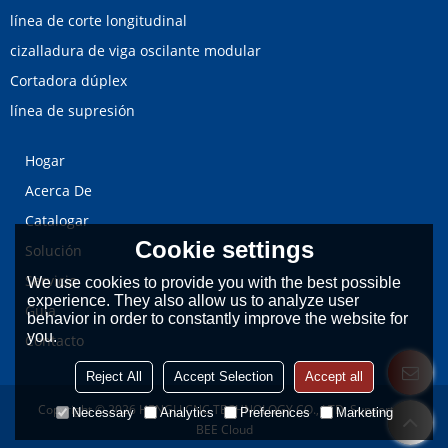
línea de corte longitudinal
cizalladura de viga oscilante modular
Cortadora dúplex
línea de supresión
Hogar
Acerca De
Catalogar
Cookie settings
Solución
Servicio
We use cookies to provide you with the best possible
experience. They also allow us to analyze user
Guía
behavior in order to constantly improve the website for
you.
Contacto
Reject All
Accept Selection
Accept all
Copyright © 2026
HENGLI CNC TECHNOLOGY CO., LTD.
Support By
Necessary
Analytics
Preferences
Marketing
BEE Cloud