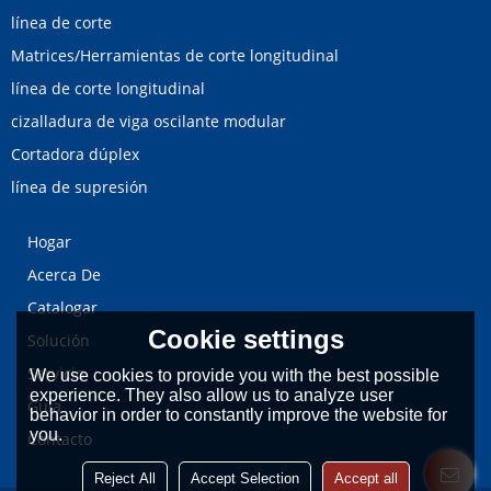
línea de corte
Matrices/Herramientas de corte longitudinal
línea de corte longitudinal
cizalladura de viga oscilante modular
Cortadora dúplex
línea de supresión
Hogar
Acerca De
Catalogar
Cookie settings
Solución
Servicio
We use cookies to provide you with the best possible
experience. They also allow us to analyze user
Guía
behavior in order to constantly improve the website for
you.
Contacto
Reject All
Accept Selection
Accept all