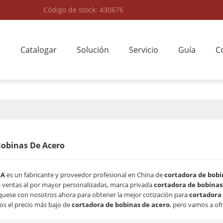
Código de stock: 430676
e
Catalogar
Solución
Servicio
Guía
C
Bobinas De Acero
RA
es un fabricante y proveedor profesional en China de
cortadora de bobi
o
ventas al por mayor personalizadas, marca privada
cortadora de bobinas
uese con nosotros ahora para obtener la mejor cotización para
cortadora 
s el precio más bajo de
cortadora de bobinas de acero
, pero vamos a ofr