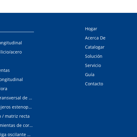
Hogar
Acerca De
ongitudinal
Catalogar
ilicio/acero
Solución
Servicio
entas
Guía
longitudinal
Contacto
dora
Línea de corte transversal de acero al silicio
Detector de agujeros estenopeicos
/ matriz recta
Matrices/Herramientas de corte longitudinal
cizalladura de viga oscilante modular