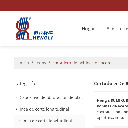
Hogar
Acerca D
Inicio
/
todos
/
cortadora de bobinas de acero
Categoría
Cortadora De 
Dispositivo de obturación de placa interior/exterior de automóvil
Hengli, SUMIKU
bobinas de acer
linea de corte longitudinal
contrato. Comuníq
oportuna, no somo
linea de corte longitudinal