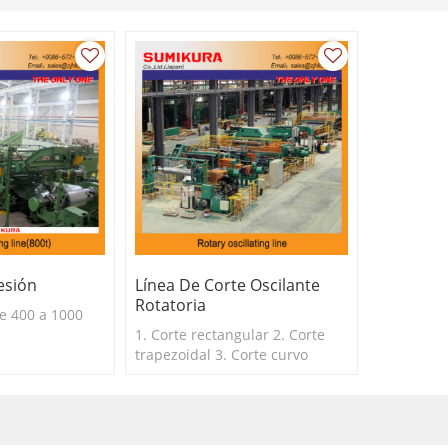
esión
Línea De Corte Oscilante
Rotatoria
de 400 a 1000
1. Corte rectangular 2. Corte
trapezoidal 3. Corte curvo