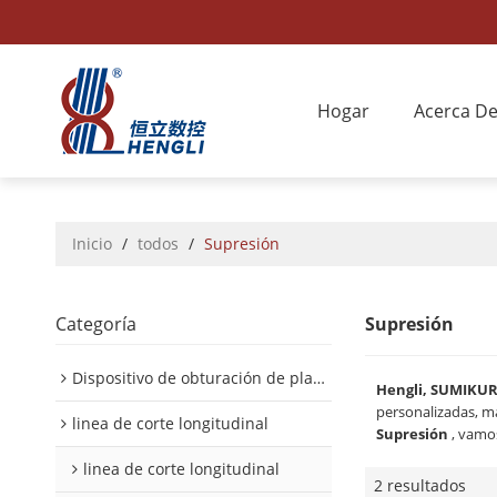
Hogar
Acerca D
Inicio
/
todos
/
Supresión
Categoría
Supresión
Dispositivo de obturación de placa interior/exterior de automóvil
Hengli, SUMIKU
personalizadas, m
linea de corte longitudinal
Supresión
, vamo
linea de corte longitudinal
2 resultados