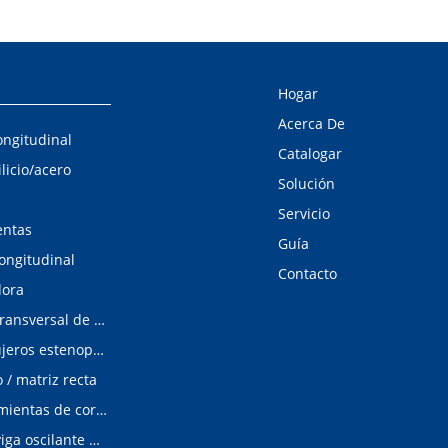
Hogar
Acerca De
ongitudinal
Catalogar
ilicio/acero
Solución
Servicio
entas
Guía
longitudinal
Contacto
dora
Línea de corte transversal de acero al silicio
Detector de agujeros estenopeicos
/ matriz recta
Matrices/Herramientas de corte longitudinal
cizalladura de viga oscilante modular