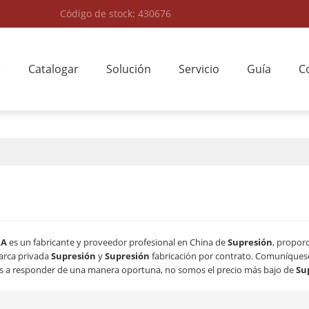
Código de stock: 430676
e
Catalogar
Solución
Servicio
Guía
C
RA
es un fabricante y proveedor profesional en China de
Supresión
, propor
arca privada
Supresión
y
Supresión
fabricación por contrato. Comuníquese
s a responder de una manera oportuna, no somos el precio más bajo de
Su