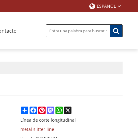
ESPAÑOL
ontacto
Share
Facebook
Pinterest
Mastodon
WhatsApp
X
Línea de corte longitudinal
metal slitter line