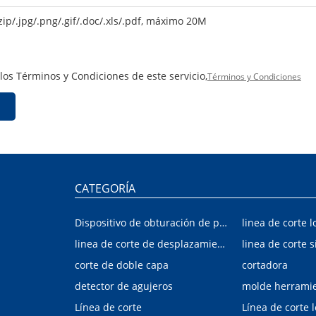
zip/.jpg/.png/.gif/.doc/.xls/.pdf, máximo 20M
 los Términos y Condiciones de este servicio,
Términos y Condiciones
CATEGORÍA
Dispositivo de obturación de placa interior/exterior de automóvil
linea de corte l
linea de corte de desplazamiento de hojalata y aluminio
linea de corte s
corte de doble capa
cortadora
detector de agujeros
molde herrami
Línea de corte
Línea de corte 