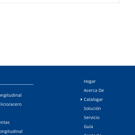
Hogar
Acerca De
ongitudinal
Catalogar
ilicio/acero
Solución
Servicio
entas
Guía
longitudinal