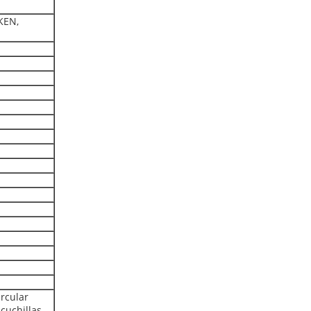
KEN,
rcular
cuchillas