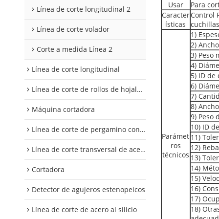
Usar
Para cort
Línea de corte longitudinal 2
Caracter
Control
ísticas
cuchilla
Línea de corte volador
1) Espes
2) Anch
Corte a medida Línea 2
3) Peso 
4) Diáme
Línea de corte longitudinal
5) ID de
6) Diáme
Línea de corte de rollos de hojalata y aluminio
7) Canti
8) Ancho
Máquina cortadora
9) Peso 
10) ID d
Línea de corte de pergamino con control digital
Parámet
11) Tole
ros
12) Reb
Línea de corte transversal de acero al silicio
técnicos
13) Tole
14) Méto
Cortadora
15) Velo
16) Cons
Detector de agujeros estenopeicos
17) Ocup
18) Otra
Línea de corte de acero al silicio
adecuado