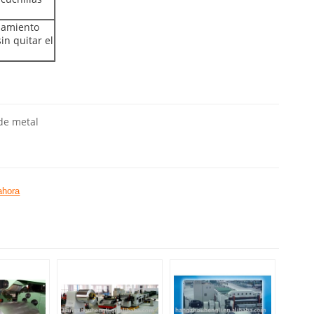
onamiento
in quitar el
 de metal
ahora