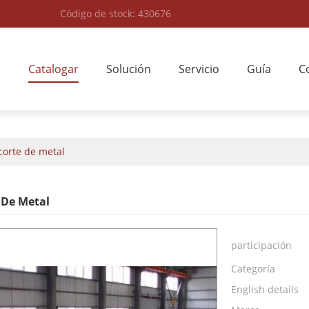
Código de stock: 430676
e
Catalogar
Solución
Servicio
Guía
C
corte de metal
 De Metal
participación
Categoría
English details