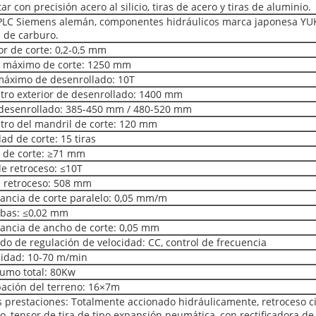
ar con precisión acero al silicio, tiras de acero y tiras de aluminio.
 PLC Siemens alemán, componentes hidráulicos marca japonesa YU
s de carburo.
or de corte: 0,2-0,5 mm
o máximo de corte: 1250 mm
máximo de desenrollado: 10T
tro exterior de desenrollado: 1400 mm
 desenrollado: 385-450 mm / 480-520 mm
tro del mandril de corte: 120 mm
dad de corte: 15 tiras
 de corte: ≥71 mm
de retroceso: ≤10T
e retroceso: 508 mm
rancia de corte paralelo: 0,05 mm/m
abas: ≤0,02 mm
rancia de ancho de corte: 0,05 mm
do de regulación de velocidad: CC, control de frecuencia
cidad: 10-70 m/min
umo total: 80Kw
ación del terreno: 16×7m
s prestaciones: Totalmente accionado hidráulicamente, retroceso ci
, tensor de tira de tipo expansión neumática, con rectificadora de 