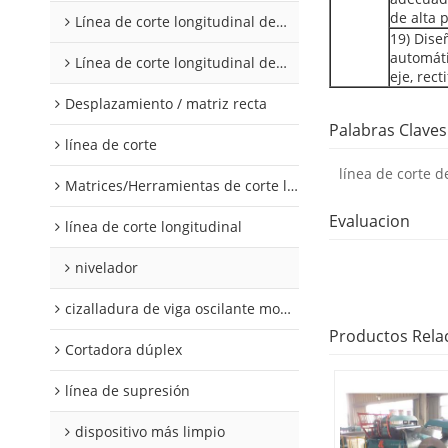
de alta p
Línea de corte longitudinal de acero al silicio
19) Dise
automáti
Línea de corte longitudinal de acero al silicio
eje, rect
Desplazamiento / matriz recta
Palabras Claves
línea de corte
línea de corte d
Matrices/Herramientas de corte longitudinal
Evaluacion
línea de corte longitudinal
nivelador
cizalladura de viga oscilante modular
Productos Rela
Cortadora dúplex
línea de supresión
dispositivo más limpio