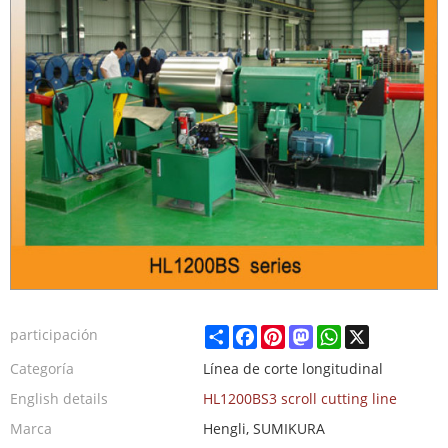
Share
Facebook
Pinterest
Mastodon
WhatsApp
X
participación
Categoría
Línea de corte longitudinal
English details
HL1200BS3 scroll cutting line
Marca
Hengli, SUMIKURA