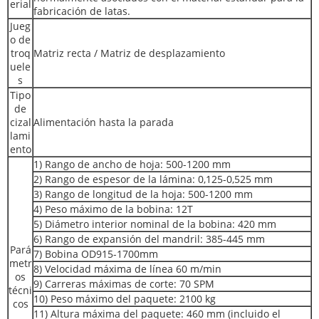
erial
fabricación de latas.
Jueg
o de
troq
Matriz recta / Matriz de desplazamiento
uele
s
Tipo
de
cizal
Alimentación hasta la parada
lami
ento
1) Rango de ancho de hoja: 500-1200 mm
2) Rango de espesor de la lámina: 0,125-0,525 mm
3) Rango de longitud de la hoja: 500-1200 mm
4) Peso máximo de la bobina: 12T
5) Diámetro interior nominal de la bobina: 420 mm
6) Rango de expansión del mandril: 385-445 mm
Pará
7) Bobina OD915-1700mm
metr
8) Velocidad máxima de línea 60 m/min
os
9) Carreras máximas de corte: 70 SPM
técni
10) Peso máximo del paquete: 2100 kg
cos
11) Altura máxima del paquete: 460 mm (incluido el