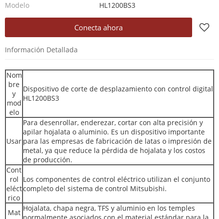
Modelo
HL1200BS3
Conecta ahora
Información Detallada
Nom
bre
Dispositivo de corte de desplazamiento con control digital
y
HL1200BS3
mod
elo
Para desenrollar, enderezar, cortar con alta precisión y
apilar hojalata o aluminio. Es un dispositivo importante
Usar
para las empresas de fabricación de latas o impresión de
metal, ya que reduce la pérdida de hojalata y los costos
de producción.
Cont
rol
Los componentes de control eléctrico utilizan el conjunto
eléct
completo del sistema de control Mitsubishi.
rico
Hojalata, chapa negra, TFS y aluminio en los temples
Mat
normalmente asociados con el material estándar para la