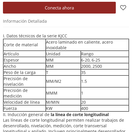
Conecta ahora
Información Detallada
I. Datos técnicos de la serie KJCC
Acero laminado en caliente, acero
Corte de material
inoxidable
Artículo
Unidad
Rango
Espesor
MM
6-20, 6-25
Ancho
MM
2000, 2500
Peso de la carga
T
35
Precisión de
MM/M2
1.5
nivelación
Precisión de
MMM
1
medición
Velocidad de línea
M/MIN
20
Fuerza
KW
400
II. Inducción general de
la línea de corte longitudinal
Las líneas de corte longitudinal permiten realizar trabajos de
desenrollado, nivelación, medición, corte transversal
longitudinal y apilado. Incluyen principalmente desenrollador,