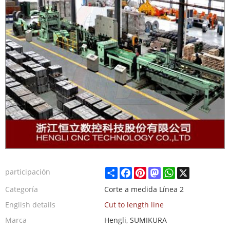
Share
Facebook
Pinterest
Mastodon
WhatsApp
X
participación
Categoría
Corte a medida Línea 2
English details
Cut to length line
Marca
Hengli, SUMIKURA