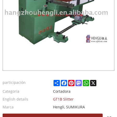
Share
Facebook
Pinterest
Mastodon
WhatsApp
X
participación
Categoría
Cortadora
English details
GT1B Slitter
Marca
Hengli, SUMIKURA