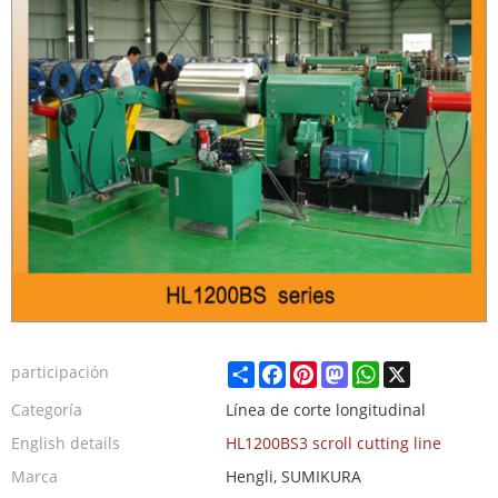
Share
Facebook
Pinterest
Mastodon
WhatsApp
X
participación
Categoría
Línea de corte longitudinal
English details
HL1200BS3 scroll cutting line
Marca
Hengli, SUMIKURA