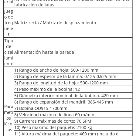
erial
fabricación de latas.
Jueg
o de
troq
Matriz recta / Matriz de desplazamiento
uele
s
Tipo
de
cizal
Alimentación hasta la parada
lami
ento
1) Rango de ancho de hoja: 500-1200 mm
2) Rango de espesor de la lámina: 0,125-0,525 mm
3) Rango de longitud de la hoja: 500-1200 mm
4) Peso máximo de la bobina: 12T
5) Diámetro interior nominal de la bobina: 420 mm
6) Rango de expansión del mandril: 385-445 mm
Pará
7) Bobina OD915-1700mm
metr
8) Velocidad máxima de línea 60 m/min
os
9) Carreras máximas de corte: 70 SPM
técni
10) Peso máximo del paquete: 2100 kg
cos
11) Altura máxima del paquete: 460 mm (incluido el