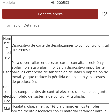
Modelo
HL1200BS3
Conecta ahora
Información Detallada
Nom
bre
Dispositivo de corte de desplazamiento con control digital
y
HL1200BS3
mod
elo
Para desenrollar, enderezar, cortar con alta precisión y
apilar hojalata o aluminio. Es un dispositivo importante
Usar
para las empresas de fabricación de latas o impresión de
metal, ya que reduce la pérdida de hojalata y los costos
de producción.
Cont
rol
Los componentes de control eléctrico utilizan el conjunto
eléct
completo del sistema de control Mitsubishi.
rico
Hojalata, chapa negra, TFS y aluminio en los temples
Mat
normalmente asociados con el material estándar para la