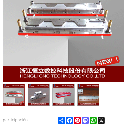
Share
Facebook
Pinterest
Mastodon
WhatsApp
X
participación