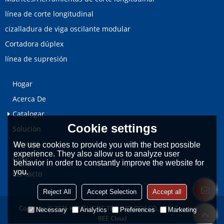
línea de corte longitudinal
cizalladura de viga oscilante modular
Cortadora dúplex
línea de supresión
Hogar
Acerca De
Catalogar
Cookie settings
Solución
Servicio
We use cookies to provide you with the best possible
experience. They also allow us to analyze user
Guía
behavior in order to constantly improve the website for
you.
Contacto
Reject All
Accept Selection
Accept all
Copyright © 2026
HENGLI CNC TECHNOLOGY CO., LTD.
Support By
Necessary
Analytics
Preferences
Marketing
BEE Cloud