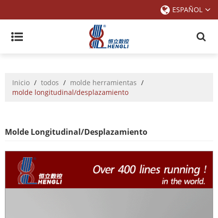
ESPAÑOL
Inicio
/
todos
/
molde herramientas
/
molde longitudinal/desplazamiento
Molde Longitudinal/desplazamiento