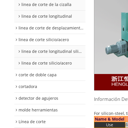
linea de corte de la cizalla
linea de corte longitudinal
linea de corte de desplazamiento de hojalata y aluminio
linea de corte silicio/acero
linea de corte longitudinal silicio acero
linea de corte silicio/acero
corte de doble capa
cortadora
detector de agujeros
Información De
molde herramientas
For silicon-steel,
Name & Model
Línea de corte
Use
F