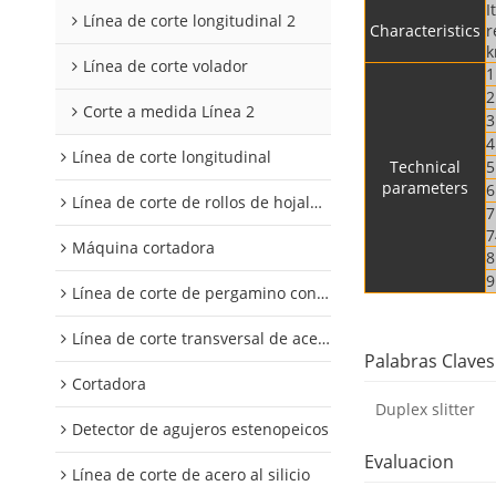
I
Línea de corte longitudinal 2
Characteristics
r
k
Línea de corte volador
1
2
Corte a medida Línea 2
3
4
Línea de corte longitudinal
Technical
5
parameters
6
Línea de corte de rollos de hojalata y aluminio
7
7
Máquina cortadora
8
9
Línea de corte de pergamino con control digital
Línea de corte transversal de acero al silicio
Palabras Claves
Cortadora
Duplex slitter
Detector de agujeros estenopeicos
Evaluacion
Línea de corte de acero al silicio