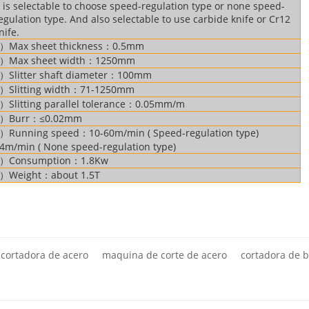
t is selectable to choose speed-regulation type or none speed-
egulation type. And also selectable to use carbide knife or Cr12
nife.
）Max sheet thickness：0.5mm
）Max sheet width：1250mm
）Slitter shaft diameter：100mm
）Slitting width：71-1250mm
）Slitting parallel tolerance：0.05mm/m
）Burr：≤0.02mm
）Running speed：10-60m/min ( Speed-regulation type)
4m/min ( None speed-regulation type)
）Consumption：1.8Kw
）Weight：about 1.5T
cortadora de acero
maquina de corte de acero
cortadora de 