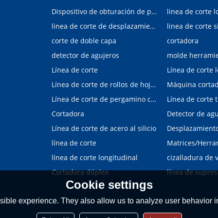
Dispositivo de obturación de placa interior/exterior de automóvil
linea de corte l
linea de corte de desplazamiento de hojalata y aluminio
linea de corte s
corte de doble capa
cortadora
detector de agujeros
molde herrami
Línea de corte
Línea de corte 
Línea de corte de rollos de hojalata y aluminio
Máquina corta
Línea de corte de pergamino con control digital
Cortadora
Línea de corte de acero al silicio
Desplazamiento 
línea de corte
línea de corte longitudinal
Cortadora dúplex
línea de supres
Cookie settings
ible experience. They also allow us to analyze user behavior in