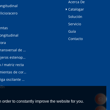
Acerca De
ongitudinal
Catalogar
ilicio/acero
Solución
Servicio
entas
Guía
longitudinal
Contacto
dora
Línea de corte transversal de acero al silicio
Detector de agujeros estenopeicos
/ matriz recta
Matrices/Herramientas de corte longitudinal
cizalladura de viga oscilante modular
ión
 order to constantly improve the website for you.