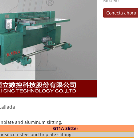
Modelo
Conecta ahora
tallada
 tinplate and aluminum slitting.
GT1A Slitter
or silicon-steel and tinplate slitting.