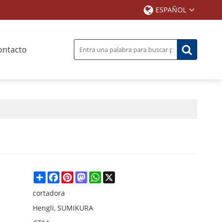
ESPAÑOL
ontacto
Share
Facebook
Pinterest
Mastodon
WhatsApp
X
cortadora
Hengli, SUMIKURA