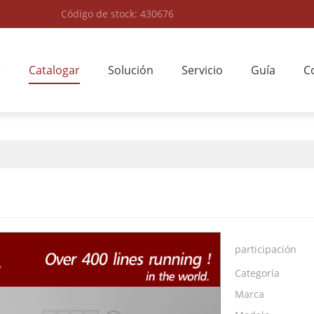
Código de stock: 430676
e
Catalogar
Solución
Servicio
Guía
C
participación
Categoría
Marca