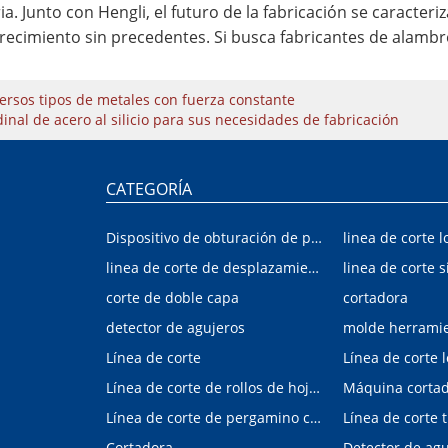
. Junto con Hengli, el futuro de la fabricación se caracteriza
recimiento sin precedentes. Si busca fabricantes de alambre 
iversos tipos de metales con fuerza constante
dinal de acero al silicio para sus necesidades de fabricación
CATEGORÍA
Dispositivo de obturación de placa interior/exterior de automóvil
linea de corte l
linea de corte de desplazamiento de hojalata y aluminio
linea de corte s
corte de doble capa
cortadora
detector de agujeros
molde herrami
Línea de corte
Línea de corte 
Línea de corte de rollos de hojalata y aluminio
Máquina corta
Línea de corte de pergamino con control digital
Cortadora