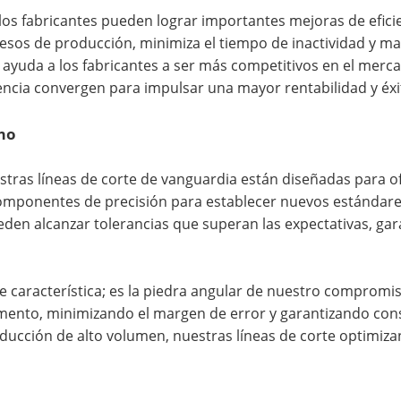
li, los fabricantes pueden lograr importantes mejoras de efi
esos de producción, minimiza el tiempo de inactividad y max
i ayuda a los fabricantes a ser más competitivos en el merc
ciencia convergen para impulsar una mayor rentabilidad y éxi
imo
stras líneas de corte de vanguardia están diseñadas para of
ponentes de precisión para establecer nuevos estándares d
eden alcanzar tolerancias que superan las expectativas, ga
 característica; es la piedra angular de nuestro compromiso
ento, minimizando el margen de error y garantizando cons
ción de alto volumen, nuestras líneas de corte optimizan 