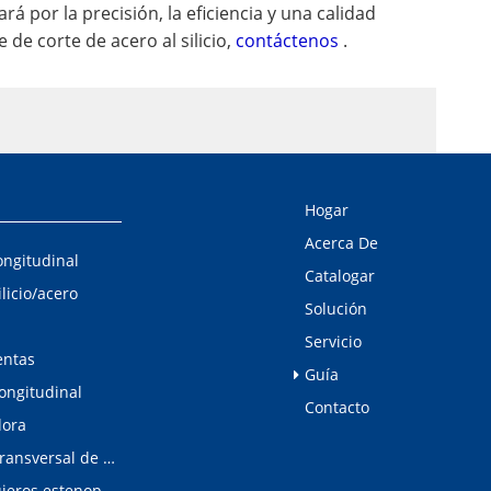
rá por la precisión, la eficiencia y una calidad
de corte de acero al silicio,
contáctenos
.
Hogar
Acerca De
ongitudinal
Catalogar
ilicio/acero
Solución
Servicio
entas
Guía
longitudinal
Contacto
dora
Línea de corte transversal de acero al silicio
Detector de agujeros estenopeicos