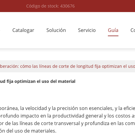
Código de stock: 430676
e
Catalogar
Solución
Servicio
Guía
C
liberación: cómo las líneas de corte de longitud fija optimizan el us
tud fija optimizan el uso del material
nea, la velocidad y la precisión son esenciales, y la eficien
ofundo impacto en la productividad general y los costos as
 de las líneas de corte transversal y profundiza en las co
ón del uso de materiales.