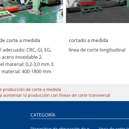
de corte a medida
cortado a medida
l adecuado: CRC, GI, EG,
línea de corte longitudinal
 acero inoxidable 2.
el material: 0,2-3,0 mm 3.
 material: 400-1800 mm
de producción de corte a medida
a aumentar la producción con líneas de corte transversal
CATEGORÍA
Dispositivo de obturación de placa interior/exterior de automóvil
linea de corte l