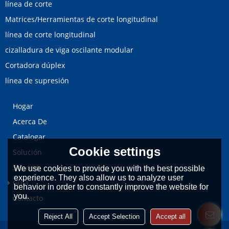
línea de corte
Matrices/Herramientas de corte longitudinal
línea de corte longitudinal
cizalladura de viga oscilante modular
Cortadora dúplex
línea de supresión
Hogar
Acerca De
Catalogar
Cookie settings
Solución
Servicio
We use cookies to provide you with the best possible
experience. They also allow us to analyze user
Guía
behavior in order to constantly improve the website for
you.
Contacto
Reject All
Accept Selection
Accept all