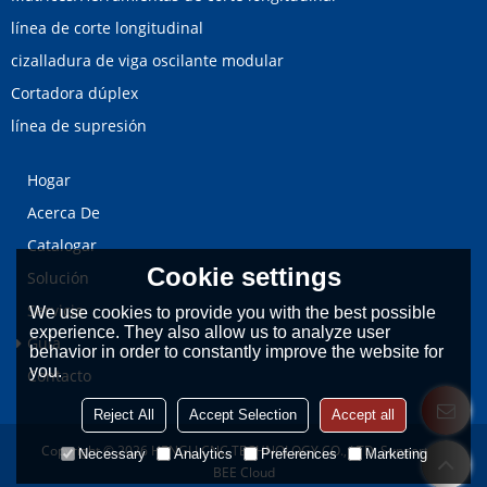
línea de corte longitudinal
cizalladura de viga oscilante modular
Cortadora dúplex
línea de supresión
Hogar
Acerca De
Catalogar
Cookie settings
Solución
Servicio
We use cookies to provide you with the best possible
experience. They also allow us to analyze user
Guía
behavior in order to constantly improve the website for
you.
Contacto
Reject All
Accept Selection
Accept all
Copyright © 2026
HENGLI CNC TECHNOLOGY CO., LTD.
Support By
Necessary
Analytics
Preferences
Marketing
BEE Cloud