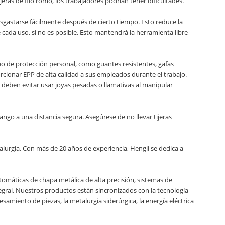
eras de filo romo, los trabajadores podrían tener dificultades.
esgastarse fácilmente después de cierto tiempo. Esto reduce la
 cada uso, si no es posible. Esto mantendrá la herramienta libre
ipo de protección personal, como guantes resistentes, gafas
orcionar EPP de alta calidad a sus empleados durante el trabajo.
deben evitar usar joyas pesadas o llamativas al manipular
ango a una distancia segura. Asegúrese de no llevar tijeras
alurgia. Con más de 20 años de experiencia, Hengli se dedica a
tomáticas de chapa metálica de alta precisión, sistemas de
egral. Nuestros productos están sincronizados con la tecnología
amiento de piezas, la metalurgia siderúrgica, la energía eléctrica