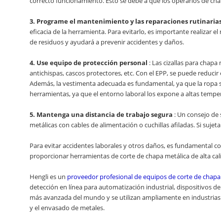
correcto funcionamiento. Esto se debe a que los operarios de chapa
3. Programe el mantenimiento y las reparaciones rutinarias
eficacia de la herramienta. Para evitarlo, es importante realizar
de residuos y ayudará a prevenir accidentes y daños.
4. Use equipo de protección personal
: Las cizallas para chapa
antichispas, cascos protectores, etc. Con el EPP, se puede reduci
Además, la vestimenta adecuada es fundamental, ya que la ropa s
herramientas, ya que el entorno laboral los expone a altas tempe
5. Mantenga una distancia de trabajo segura
: Un consejo de 
metálicas con cables de alimentación o cuchillas afiladas. Si sujeta
Para evitar accidentes laborales y otros daños, es fundamental co
proporcionar herramientas de corte de chapa metálica de alta cali
Hengli es un
proveedor profesional de equipos de corte de chapa
detección en línea para automatización industrial, dispositivos d
más avanzada del mundo y se utilizan ampliamente en industrias cl
y el envasado de metales.