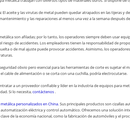
 metálica trabajan con diversos tipos de materiales duros. Si dispone de tij
:
El aceite y las virutas de metal pueden quedar atrapados en las tijeras y d
 el mantenimiento y las reparaciones al menos una vez a la semana después de
 metálica son afiladas; por lo tanto, los operadores siempre deben usar equ
r el riesgo de accidentes. Los empleadores tienen la responsabilidad de prop
uelta o de mal ajuste puede provocar accidentes. Asimismo, los operadores 
raturas.
seguridad obvio pero esencial para las herramientas de corte es sujetar el m
 el cable de alimentación o se corta con una cuchilla, podría electrocutarse.
ntratar a un proveedor confiable y líder en la industria de equipos para met
dad. Si lo necesita,
contáctenos
.
 metálica personalizados
en China.
Sus principales productos son cizallas au
e automatización eléctrica y control automático. Ofrecemos una solución int
ave de la economía nacional, como la fabricación de automóviles y el proces