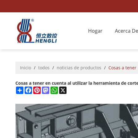
Hogar
Acerca D
Inicio
/
todos
/
noticias de productos
/
Cosas a tener 
Cosas a tener en cuenta al utilizar la herramienta de cor
Share
Facebook
Pinterest
Mastodon
WhatsApp
X