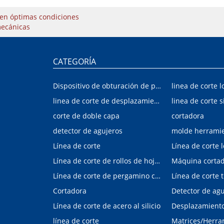
en óptimas condiciones
mecánicas
CATEGORÍA
Dispositivo de obturación de placa interior/exterior de automóvil
linea de corte l
linea de corte de desplazamiento de hojalata y aluminio
linea de corte s
corte de doble capa
cortadora
detector de agujeros
molde herrami
Línea de corte
Línea de corte 
Línea de corte de rollos de hojalata y aluminio
Máquina corta
Línea de corte de pergamino con control digital
Cortadora
Línea de corte de acero al silicio
Desplazamiento 
línea de corte