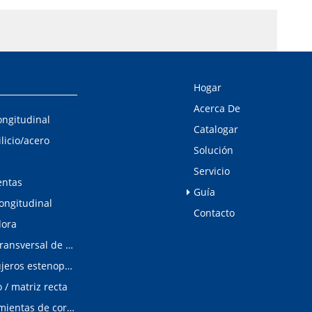
Hogar
Acerca De
ongitudinal
Catalogar
ilicio/acero
Solución
Servicio
entas
Guía
longitudinal
Contacto
dora
Línea de corte transversal de acero al silicio
Detector de agujeros estenopeicos
/ matriz recta
Matrices/Herramientas de corte longitudinal