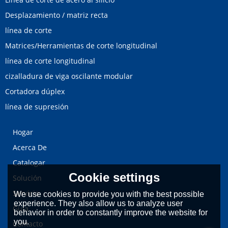
Desplazamiento / matriz recta
línea de corte
Matrices/Herramientas de corte longitudinal
línea de corte longitudinal
cizalladura de viga oscilante modular
Cortadora dúplex
línea de supresión
Hogar
Acerca De
Catalogar
Cookie settings
Solución
Servicio
We use cookies to provide you with the best possible
experience. They also allow us to analyze user
Guía
behavior in order to constantly improve the website for
you.
Contacto