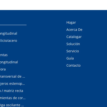
Hogar
Acerca De
ongitudinal
Catalogar
ilicio/acero
Solución
Servicio
entas
Guía
longitudinal
Contacto
dora
Línea de corte transversal de acero al silicio
Detector de agujeros estenopeicos
/ matriz recta
Matrices/Herramientas de corte longitudinal
cizalladura de viga oscilante modular