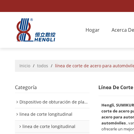
Hogar
Acerca D
Inicio
/
todos
/
línea de corte de acero para automóvil
Categoría
Línea De Corte
Dispositivo de obturación de placa interior/exterior de automóvil
Hengli, SUMIKU
corte de acero p
linea de corte longitudinal
acero para auto
automóviles
, va
linea de corte longitudinal
ofrecerle un mejor 