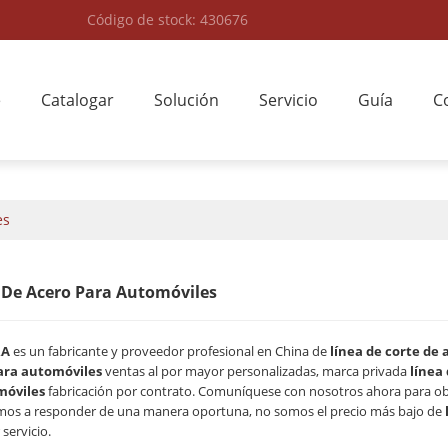
Código de stock: 430676
e
Catalogar
Solución
Servicio
Guía
C
es
 De Acero Para Automóviles
RA
es un fabricante y proveedor profesional en China de
línea de corte de
ara automóviles
ventas al por mayor personalizadas, marca privada
línea
móviles
fabricación por contrato. Comuníquese con nosotros ahora para ob
mos a responder de una manera oportuna, no somos el precio más bajo de
servicio.