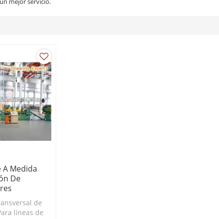
un mejor servicio.
e A Medida
ón De
res
ransversal de
 Para líneas de