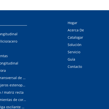
Hogar
Acerca De
ongitudinal
Catalogar
ilicio/acero
Solución
Servicio
entas
Guía
longitudinal
Contacto
dora
Línea de corte transversal de acero al silicio
Detector de agujeros estenopeicos
/ matriz recta
Matrices/Herramientas de corte longitudinal
cizalladura de viga oscilante modular