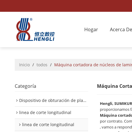
Hogar
Acerca D
Inicio
/
todos
/
Máquina cortadora de núcleos de lami
Categoría
Máquina Corta
Dispositivo de obturación de placa interior/exterior de automóvil
Hengli, SUMIKU
proporcionamos f
linea de corte longitudinal
Máquina cortado
por contrato. Com
linea de corte longitudinal
, vamos a respond