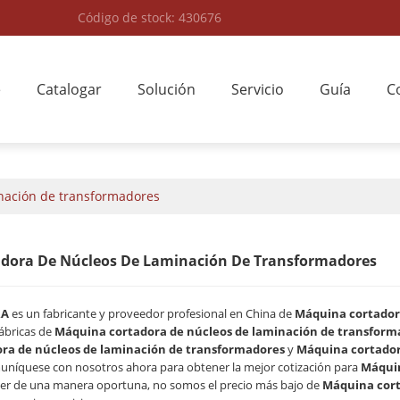
Código de stock: 430676
e
Catalogar
Solución
Servicio
Guía
C
nación de transformadores
dora De Núcleos De Laminación De Transformadores
RA
es un fabricante y proveedor profesional en China de
Máquina cortador
ábricas de
Máquina cortadora de núcleos de laminación de transform
ra de núcleos de laminación de transformadores
y
Máquina cortador
uníquese con nosotros ahora para obtener la mejor cotización para
Máquin
er de una manera oportuna, no somos el precio más bajo de
Máquina cort